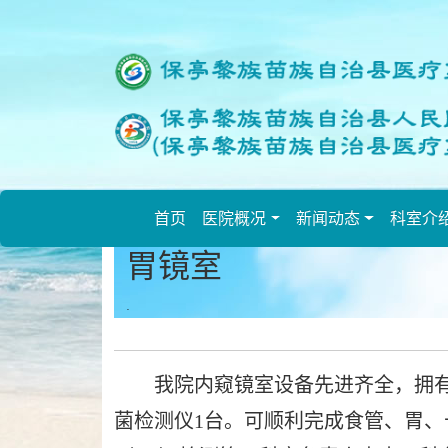
欢
迎
进
入
保
亭
县
人
民
首页
医院概况
新闻动态
科室介
医
胃镜室
院,
盲
.
人
用
户
我院内窥镜室设备先进齐全，拥有
使
用
菌检测仪1台。可顺利完成食管、胃
操