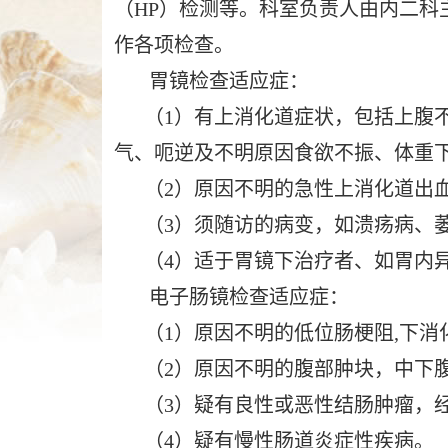
（HP）检测等。科室负责人由内二科
作
智
作各项检查。
能
胃镜检查适应症：
引
导，
（1）有上消化道症状，包括上腹不
请
气、呃逆及不明原因食欲不振、体重
按
（2）原因不明的急性上消化道出
快
捷
（3）须随访的病变，如溃疡病、萎
键
（4）适于胃镜下治疗者、如胃内异
Ctrl+Alt+9
电子肠镜检查适应症：
（1）原因不明的低位肠梗阻,下消化
（2）原因不明的腹部肿块，中下腹
（3）疑有良性或恶性结肠肿瘤，经
（4）疑有慢性肠道炎症性疾病。