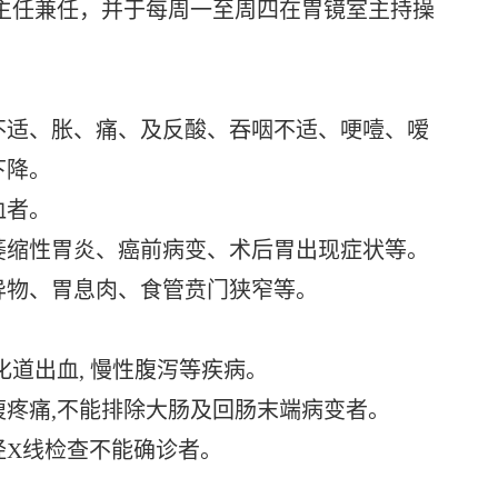
主任兼任，并于每周一至周四在胃镜室主持操
适、胀、痛、及反酸、吞咽不适、哽噎、嗳
下降。
血者。
缩性胃炎、癌前病变、术后胃出现症状等。
物、胃息肉、食管贲门狭窄等。
道出血, 慢性腹泻等疾病。
疼痛,不能排除大肠及回肠末端病变者。
X线检查不能确诊者。