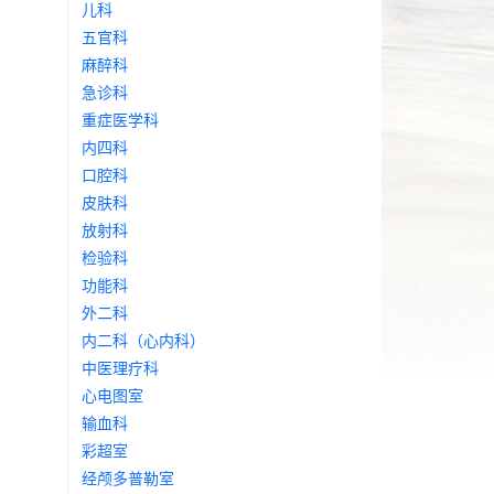
儿科
五官科
麻醉科
急诊科
重症医学科
内四科
口腔科
皮肤科
放射科
检验科
功能科
外二科
内二科（心内科）
中医理疗科
心电图室
输血科
彩超室
经颅多普勒室