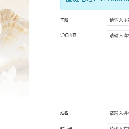
作
智
能
主题
引
导，
详细内容
请
按
快
捷
键
Ctrl+Alt+9
姓名
验证码