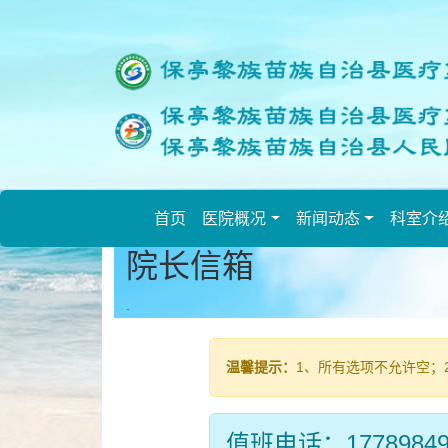
欢
迎
进
入
保
亭
县
人
民
首页
医院概况
新闻动态
科室介
医
院长信箱
院,
盲
.
人
用
户
温馨提示：
1、所有选项不允许空；2
使
用
操
值班电话：17789849