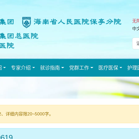
无
中
绍
专家介绍
就诊指南
党群工作
医疗医保
护理
、详细内容限20~5000字。
619