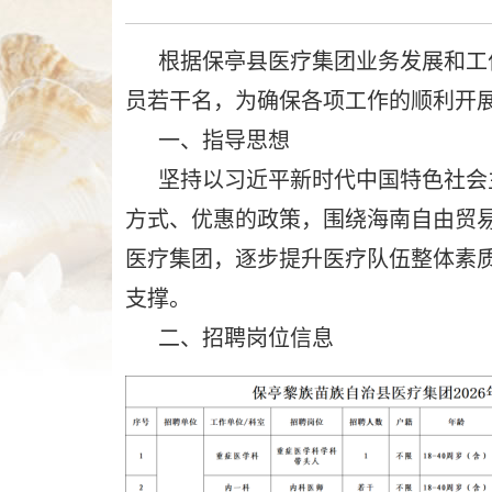
作
智
根据保亭县医疗集团业务发展和工作
能
引
员若干名，为确保各项工作的顺利开
导，
一、指导思想
请
坚持以习近平新时代中国特色社会主
按
快
方式、优惠的政策，围绕海南自由贸
捷
医疗集团，逐步提升医疗队伍整体素
键
Ctrl+Alt+9
支撑。
二、招聘岗位信息