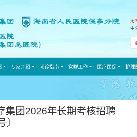
无
中
绍
专家介绍
就诊指南
党群工作
医疗医保
护理
集团2026年长期考核招聘
号〕