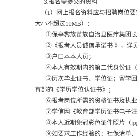
3.报名需提交的资料
（1）网上报名资料应与招聘岗位要求
大小不超过10MB）：
①保亭黎族苗族自治县医疗集团长期
②《报考人员诚信承诺书 》，详见
③户口本本人页；
④本人有效期内的第二代身份证（
⑤历次毕业证书、学位证；留学回
育部的《学历学位认证书》；
⑥报考岗位所需的资格证书及执业
⑦学信网《教育部学历证书电子注
⑧本人近期免冠彩色证件照片（jp
⑨如要求工作经验的：社保清单、