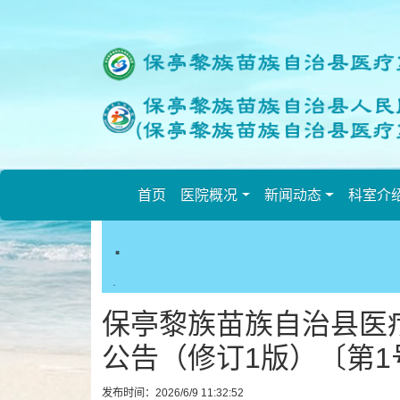
欢
迎
进
入
保
亭
县
人
民
首页
医院概况
新闻动态
科室介
医
.
院,
盲
人
.
用
保亭黎族苗族自治县医疗
户
使
公告（修订1版）〔第1
用
操
发布时间：2026/6/9 11:32:52