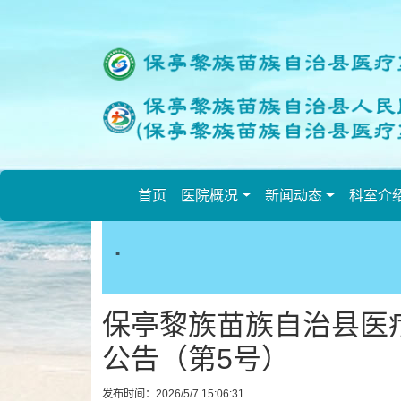
欢
迎
进
入
保
亭
县
人
民
首页
医院概况
新闻动态
科室介
医
.
院,
盲
人
.
用
保亭黎族苗族自治县医疗
户
使
公告（第5号）
用
操
发布时间：2026/5/7 15:06:31