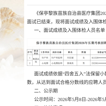
作
智
《保亭黎族苗族自治县医疗集团202
能
引
面试已结束，现将面试成绩及入围体
导，
一、面试成绩及入围体检人员名单
请
按
快
捷
键
Ctrl+Alt+9
面试成绩依据“四舍五入”法保留小
数，从达到面试合格分数线的应聘人
二、公示期
公示时间：2026年5月8日-2026