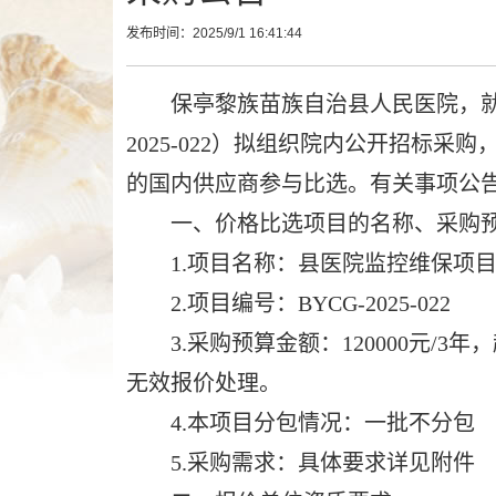
作
发布时间：2025/9/1 16:41:44
智
能
引
保亭黎族苗族自治县人民医院，就县
导，
2025-022）拟组织院内公开招标
请
的国内供应商参与比选。有关事项公
按
快
一、价格比选项目的名称、采购预
捷
1.项目名称：县医院监控维保项
键
Ctrl+Alt+9
2.项目编号：BYCG-2025-022
3.采购预算金额：120000元/3
无效报价处理。
4.本项目分包情况：一批不分包
5.采购需求：具体要求详见附件