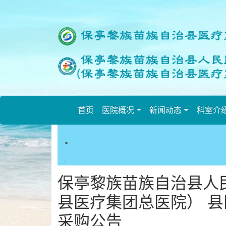
欢
迎
进
入
保
亭
县
人
民
首页
医院概况
新闻动态
科室介
医
.
院,
盲
人
.
用
保亭黎族苗族自治县人
户
使
县医疗集团总医院） 
用
采购公告
操