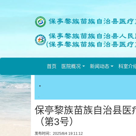
欢
迎
进
入
保
亭
县
人
民
首页
医院概况
新闻动态
科室介
医
.
院,
盲
人
.
用
保亭黎族苗族自治县医
户
使
（第3号）
用
操
发布时间：2025/8/4 19:11:12