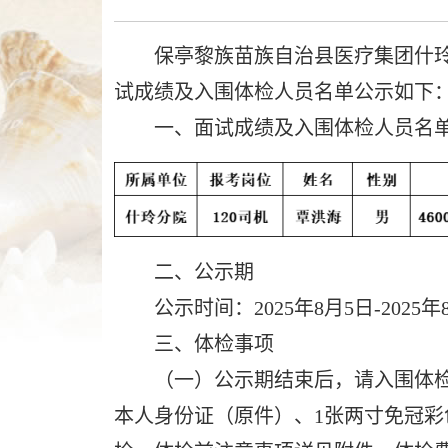
作
智
保亭黎族苗族自治县医疗集团什玲
能
引
试成绩及入围体检人员名单公示如下
导，
一、面试成绩及入围体检人员名
请
按
快
捷
键
Ctrl+Alt+9
二、公示期
公示时间：2025年8月5日-202
三、体检事项
（一）公示期结束后，请入围体检人员于
本人身份证（原件）、1张两寸免冠